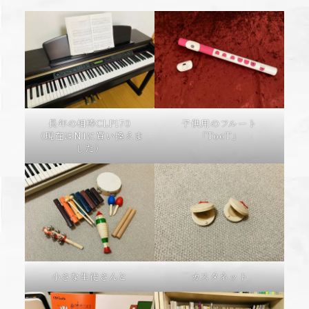
長年の相棒CLP170
子供用のフルート
（現在はN1に買い換えま
「TooT」
した）
小さな生徒さんと
カスタネット