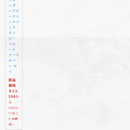
ータ
ープル
ーフバ
ックパ
ック
ネイ
ビー
フル
ート
ケース
カバ
ー ロ
イ
新品
価格
￥23,
100
か
ら
(2022/
7/28 1
9:48時
点)