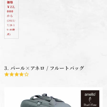
価格
￥22,
000
から
(2022/
7/28 1
9:49時
点)
3. パール×アネロ / フルートバッグ