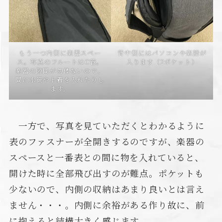
もう一つ内側に楽器スペー
背中側にはパソコンや楽譜が
ス。写真のフルートはC管。
入ります（2ポケット）
楽器の隙間が勿体ないので、
間に水筒や上着を入れたりし
ます。
一方で、写真を見ていただくとわかるように
表のファスナーが全開きするのですが、楽器の
スペースと一番表との間に物を入れていると、
開けた時に全部飛び出すのが難点。ポケットも
少ないので、内側の収納はあまり良いとは言え
ません・・・。内側に余裕がある作り故に、前
に抱えると結構大きく感じます。