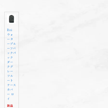
Roi
ウォ
ータ
ープル
ーフバ
ックパ
ック
ダー
クグ
レー
フル
ート
ケース
カバ
ー ロ
イ
新品